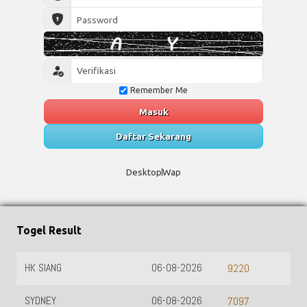
Remember Me
Masuk
Daftar Sekarang
Desktop
Wap
Togel Result
HK SIANG
06-08-2026
9220
SYDNEY
06-08-2026
7097