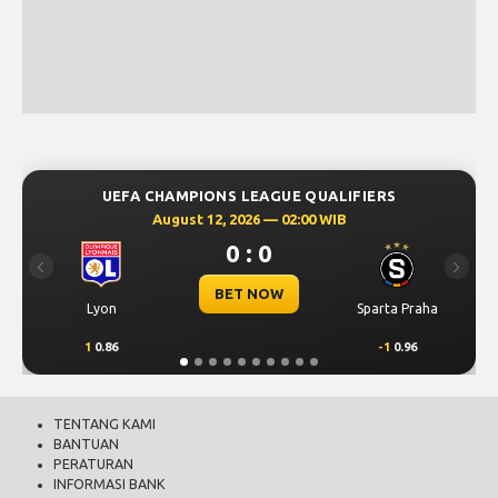
UEFA CHAMPIONS LEAGUE QUALIFIERS
August 12, 2026 — 02:00 WIB
0 : 0
Previous
Next
BET NOW
Lyon
Sparta Praha
1
0.86
-1
0.96
TENTANG KAMI
BANTUAN
PERATURAN
INFORMASI BANK