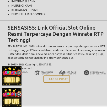
INFORMASI BANK
HUBUNGI KAMI
KEBIJAKAN PRIVASI
PERSETUJUAN COOKIES
SENSASI55: Link Official Slot Online
Resmi Terpercaya Dengan Winrate RTP
Tertinggi
SENSASI55 LINK LOGIN
situs slot online resmi terpercaya dengan winrate RTP
tertinggi hingga 98% memudahkan anda mendapatkan kemenangan maxwin.
Daftar dan klaim bonus new member hanya di situs Sensasi55 sekarang juga,
akses mudah menggunakan link alternatif sensasi55.
© 2015 - 2026 Copyright SENSASI55.
All Rights Reserved.
LAPOR PUSAT