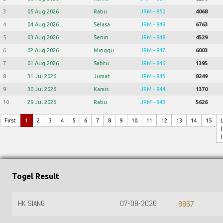
3
05 Aug 2026
Rabu
JRM - 850
4068
4
04 Aug 2026
Selasa
JRM - 849
6763
5
03 Aug 2026
Senin
JRM - 848
4529
6
02 Aug 2026
Minggu
JRM - 847
6003
7
01 Aug 2026
Sabtu
JRM - 846
1395
8
31 Jul 2026
Jumat
JRM - 845
8249
9
30 Jul 2026
Kamis
JRM - 844
1370
10
29 Jul 2026
Rabu
JRM - 843
5626
First
1
2
3
4
5
6
7
8
9
10
11
12
13
14
15
(
)
Togel Result
HK SIANG
07-08-2026
8867