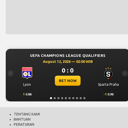
UEFA CHAMPIONS LEAGUE QUALIFIERS
August 12, 2026 — 02:00 WIB
0 : 0
Previous
Ne
BET NOW
Lyon
Sparta Praha
1
0.86
-1
0.96
TENTANG KAMI
BANTUAN
PERATURAN