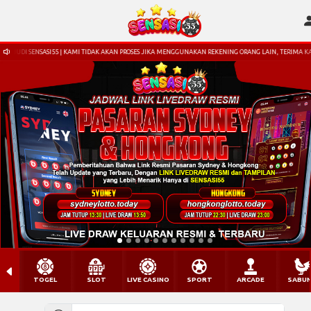
S JUDI SENSASI55 | KAMI TIDAK AKAN PROSES JIKA MENGGUNAKAN REKENING ORANG LAIN, TERIMA KASI
TOGEL
SLOT
LIVE CASINO
SPORT
ARCADE
SABU