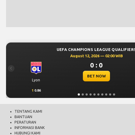
UEFA CHAMPIONS LEAGUE QUALIFIERS
August 12, 2026 — 02:00 WIB
0 : 0
Previous
BET NOW
yon
Sparta Praha
0.86
-1
0.96
TENTANG KAMI
BANTUAN
PERATURAN
INFORMASI BANK
HUBUNGI KAMI