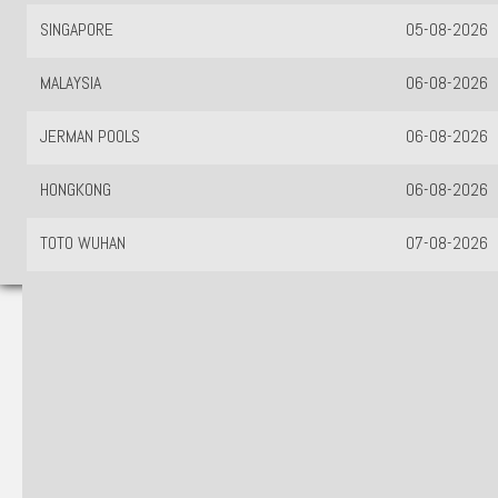
SINGAPORE
05-08-2026
MALAYSIA
06-08-2026
JERMAN POOLS
06-08-2026
HONGKONG
06-08-2026
TOTO WUHAN
07-08-2026