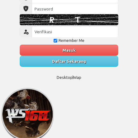
Remember Me
Masuk
Daftar Sekarang
Desktop
Wap