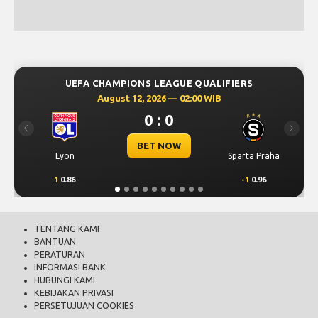
UEFA CHAMPIONS LEAGUE QUALIFIERS
August 12, 2026 — 02:00 WIB
0 : 0
Previous
Next
BET NOW
Lyon
Sparta Praha
S
1
0.86
-1
0.96
TENTANG KAMI
BANTUAN
PERATURAN
INFORMASI BANK
HUBUNGI KAMI
KEBIJAKAN PRIVASI
PERSETUJUAN COOKIES