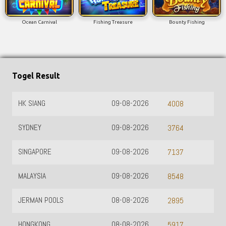
Ocean Carnival
Fishing Treasure
Bounty Fishing
Togel Result
HK SIANG
09-08-2026
4008
SYDNEY
09-08-2026
3764
SINGAPORE
09-08-2026
7137
MALAYSIA
09-08-2026
8548
JERMAN POOLS
08-08-2026
2895
HONGKONG
08-08-2026
5917