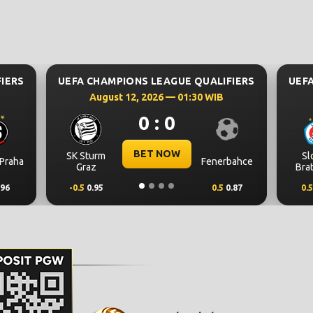
MPIONS LEAGUE QUALIFIERS
UEFA CHAMPIONS LEAGUE Q
st 12, 2026 — 01:15 WIB
August 11, 2026 — 22:5
0 : 0
0 : 0
BET NOW
BET NOW
Mjallby
Bodo Glimt
-0.5
0.99
0.75
0.82